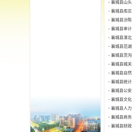
襄城县山头
襄城县库庄
襄城县汾陈
襄城县审计
襄城县湛北
襄城县范湖
襄城县茨沟
襄城县城关
襄城县自然
襄城县统计
襄城县公安
襄城县文化
襄城县人力
襄城县商务
襄城县财政