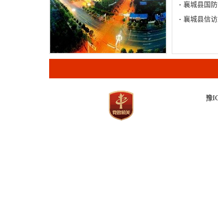
襄城县国防
襄城县信访
豫IC