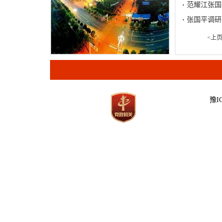
范耀江张国
张国平调研
<上
豫IC