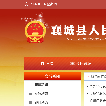
2026-08-06 星期四
首页
今日襄城
襄城新闻
>
您当前位
襄城新闻
全县宣传思
乡镇动态
县领导深入
范耀江调研
部门动态