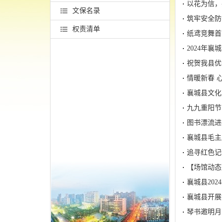
以花为信，
文保名录
筑牢安全防
权责清单
纸鸢竞舞首
2024年
祝贺我县优
情暖新春 
襄城县文化
九九重阳节
图书漂流进
襄城县毛主
追寻红色记
【场馆动态
襄城县20
襄城县开展
琴书邀明月