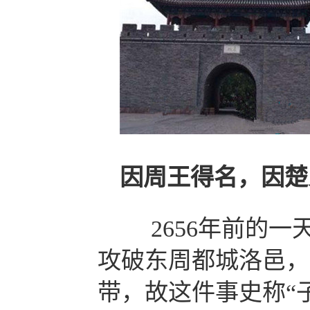
因周王得名，因楚
2656
年前的一
攻破东周都城洛邑，
带，故这件事史称“