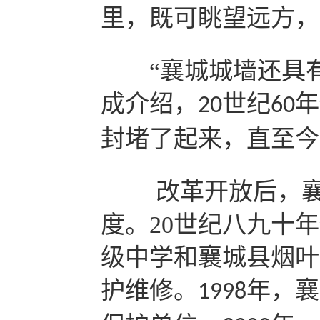
里，既可眺望远方，
“襄城城墙还具有
成介绍，
世纪
年
20
60
封堵了起来，直至今
改革开放后，襄
度。
20
世纪八九十年
级中学和襄城县烟叶
护维修。
年，襄
1998