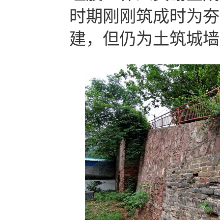
时期刚刚筑成时为夯
建，但仍为土筑城墙