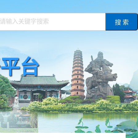
搜 索
平台