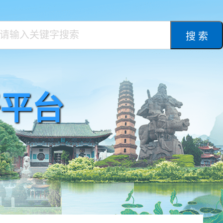
搜 索
平台