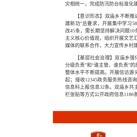
灾相统一，完成防汛防台标准化
【意识形态】双庙乡不断推
建新功”总要求，开展集中学习5
改45条，需长期坚持解决问题1
主义核心价值观，组织开展文艺汇
媒体的联系合作，大力宣传乡村
【基层社会治理】双庙乡强
分级负责”和“谁主管、谁负责”
整体水平不断提高。开展信访源头
起；接收12345政务服务热线
信息科上报信息32条。双庙乡共
栏张贴等方式公开政府信息1186