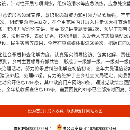
建设，针对性开展专项训练，组织防溺水等应急演练，应急处突
进意识形态领域宣传，意识形态凝聚力和引领力显著增强。牢牢
8次，组织专题党课32次，在全乡范围内开展入村走访大排查活
0条。积极开展理论宣讲，党委书记讲专题党课2次，领导干部带
演、法制宣传、表彰 优秀、技能培训、关爱老人等志愿活动2
建设、民生实事等成果，全年在重点媒体报道50余次，把握正向
化社会矛盾排查化解力度，认真落实领导接访、包案化解、责任
的原则，乡村主要领导齐抓共管，形成了一级抓一级，一级对一
治理活动，努力将矛盾纠纷化解在初信初访，全年共受理信访案件
咨询建议67起，处理67起，有力的维护了全乡社会大局稳定。向县
主动公开信息1266条，其中政府门户网站80条，通过党政综合
条。全年接收督查信息105条，需要回复的81条已全部按时回复。
设为首页
|
加入收藏
|
联系我们
|
网站地图
豫ICP备09001372号-1
豫公网安备 41102502000074号