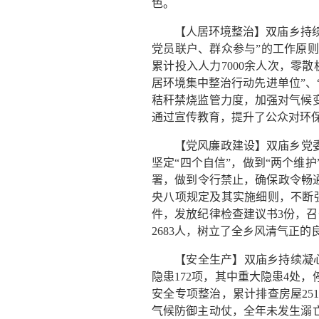
色。
【人居环境整治】双庙乡持续
党员联户、群众参与”的工作原则
累计投入人力7000余人次，零
居环境集中整治行动先进单位”、
秸秆禁烧监管力度，加强对气候
通过宣传教育，提升了公众对环
【党风廉政建设】双庙乡党
坚定“四个自信”，做到“两个维
署，做到令行禁止，确保政令畅
央八项规定及其实施细则，不断强
件，发放纪律检查建议书3份，召
2683人，树立了全乡风清气正的
【安全生产】双庙乡持续凝
隐患172项，其中重大隐患4处，
安全专项整治，累计排查房屋25
气候防御主动仗，全年未发生溺