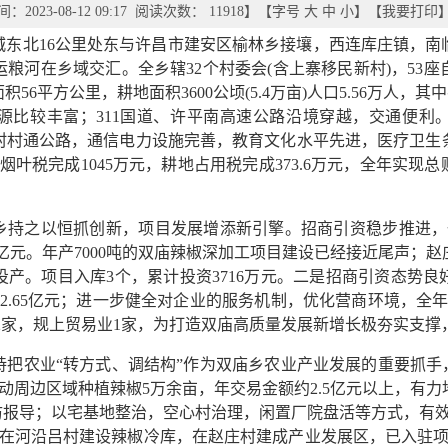
2023-08-12 09:17 阅读次数：
11918
】【字号
大
中
小
】【
我要打印
城东北16公里处东与许昌市建安区榆林乡接壤，西连库庄镇，南
粮河在乡域交汇。全乡辖32个村委会(含上寨移民新村)，53座
56平方公里，耕地面积3600公顷(5.4万亩)人口5.56万人，其
资源比较丰富；311国道、许平南高速公路沿境穿越，交通便利
村通公路，通信电力设施完善，教育文化水平先进，医疗卫生条
烟叶税完成1045万元，耕地占用税完成373.6万元，全年实现总
庙乡持之以恒抓创新，项目发展增添新引擎。招商引资稳步推进
5亿元。年产7000吨的双庙辣椒深加工项目建设已经接近尾声；
产。项目入库3个，累计投资3716万元。二是招商引资态势
2.65亿元；进一步健全对企业的服务机制，优化营商环境，全
工业2家，规上贸易业1家，为打造双庙高质量发展新增长极夯实支撑
把农业“转方式、调结构”作为双庙乡农业产业发展的重要抓手
带动周边区域种植辣椒5万余亩，年交易金额约2.5亿元以上，有
访报导；以宅基地整治，空心村治理，闲置厂院盘活等方式，有效
，在河沿吕村建设辣椒冷库，在赵庄村建成产业发展区，已入驻项