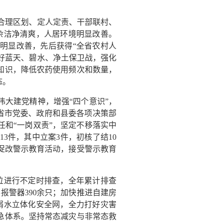
“合理区划、定人定责、干部联村、
清杂洁净清爽，人居环境明显改善。
到明显改善，先后获得“全省农村人
打好蓝天、碧水、净土保卫战，强化
知识，降低农药使用频次和数量，
态。
大建党精神，增强“四个意识”，
实省市党委、政府和县委各项决策部
和“一岗双责”，坚定不移落实中
3件，其中立案3件，初核了结10
案促改警示教育活动，接受警示教育
位进行不定时排查，全年累计排查
雾报警器390余只；加快推进自建房
防溺水立体化安全网，全力打好灾害
急体系。坚持常态减灾与非常态救