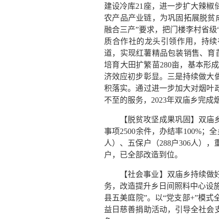
建设冷库21座，进一步扩大辣
农产品产业链，为巩固拓展脱贫
融合三产”要求，把门楼李村省级
质合作社的龙头引领作用，持续
道，实现红薯精品包装销售、育苗
培育大田扩繁苗280亩，基本
济效应初步彰显。三是持续做大
积落实。通过进一步加大对烟叶
不至的服务，2023年双庙乡完成
【脱贫攻坚成果巩固】双庙
事项2500余件，办结率100%；
人）、五保户（288户306人）
户，已全部改造到位。
【社会事业】双庙乡持续做
务，改造提升乡日间照料中心设施
县五美庭院”。以“党支部+”模
益日慈善捐助活动，引导全社会