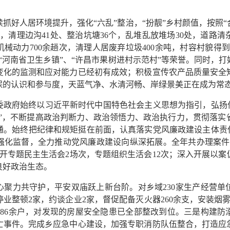
抓好人居环境提升，强化“六乱”整治，“扮靓”乡村颜值，按照
，清理边沟41处、整治坑塘36个，乱堆乱放堆场30处，道路
散机械动力700余趟次，清理人居废弃垃圾400余吨，村容村貌得
“河南省卫生乡镇”、“许昌市果树进村示范村”等荣誉。同时，
变化的监测和应对能力已经初有成效；积极宣传农产品质量安全
保的认识和参与度，天蓝气净、水清河畅、岸绿景美正在成为常
委政府始终以习近平新时代中国特色社会主义思想为指引，弘扬伟
护”，不断提高政治判断力、政治领悟力、政治执行力，贯彻落
通。始终把纪律和规矩挺在前面，认真落实党风廉政建设主体责任
化监督，全力推动党风廉政建设向纵深拓展。全年共办理案件1
开专题民主生活会2场次，专题组织生活会12次；深入开展以
良好政治生态。
心聚力共守护，平安双庙跃上新台阶。对乡域230家生产经营单
停业整顿2家，约谈企业2家，督促配备灭火器260余支，安装烟
186余户，对发现的房屋安全隐患已全部整改到位。三是构建
亡事件。完成乡应急中心建设，加强专职消防队伍整合，打造应