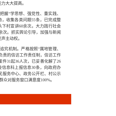
能力大大提高。
把握“学思想、强党性、重实践、
动，收集各类问题55条，已完成整
头下村宣讲60余次。大力践行社会
0余次。抓实舆论引导，加强与新闻
发声主动权。
追究机制。严格按照“属地管理、
级负责的信访工作责任制，信访工作
31起36人次，已妥善化解了26
委信息科上报信息30条，向政府办
便民服务中心、政务公开栏、村公示
群众对服务窗口满意度100%。