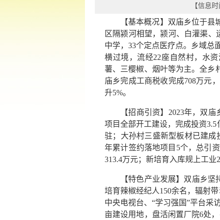
【信息时间：
【基本概况】双庙乡位于县
区隔颍河相望，颍河、白灌渠、运
中学，33个定点医疗点。乡域总面积
横过境，流经22座自然村，水
薯、三樱椒、烟叶等为主。全乡村
庙乡完成工商税收完成708万元，
升5%。
【招商引资】2023年，双
项目全部开工建设，完成投资3.
驻；大孙村三盛新型板材已建成投
年累计签约落地项目5个，总引资
313.4万元；新培育入库规上
【特色产业发展】双庙乡坚持
培育辣椒经纪人150余名，辐射
中央电视台、“学习强国”平台采
亩建设用地，盘活闲置厂院6处