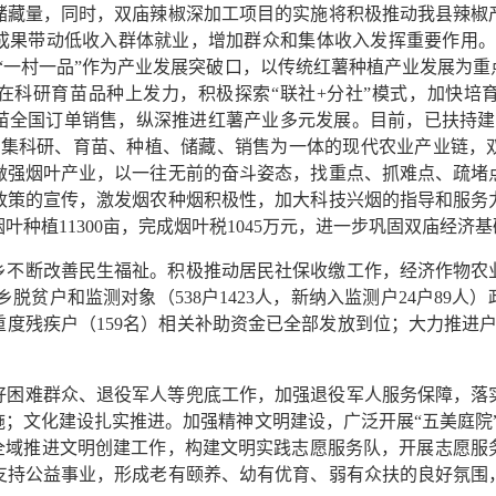
椒储藏量，同时，双庙辣椒深加工项目的实施将积极推动我县辣椒
成果带动低收入群体就业，增加群众和集体收入发挥重要作用。
“一村一品”作为产业发展突破口，以传统红薯种植产业发展为
在科研育苗品种上发力，积极探索“联社+分社”模式，加快培
全国订单销售，纵深推进红薯产业多元发展。目前，已扶持建设
形成集科研、育苗、种植、储藏、销售为一体的现代农业产业链，
做强烟叶产业，以一往无前的奋斗姿态，找重点、抓难点、疏堵
政策的宣传，激发烟农种烟积极性，加大科技兴烟的指导和服务
烟叶种植11300亩，完成烟叶税1045万元，进一步巩固双庙经济
乡不断改善民生福祉。积极推动居民社保收缴工作，经济作物农
全乡脱贫户和监测对象（538户1423人，新纳入监测户24户89人）
，重度残疾户（159名）相关补助资金已全部发放到位；大力推进
好困难群众、退役军人等兜底工作，加强退役军人服务保障，落
；文化建设扎实推进。加强精神文明建设，广泛开展“五美庭院”
式全域推进文明创建工作，构建文明实践志愿服务队，开展志愿服务
支持公益事业，形成老有颐养、幼有优育、弱有众扶的良好氛围