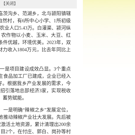
】【
关闭
】
临茨沟乡、范湖乡，北与颍阳镇辖
自然村，有6所中心小学、1所初级
中农业人口5.43万。白灌渠、颍河纵
。农作物以小麦、玉米、大豆、红
件优越，环境优美。2023年，双
财力收入1804万元，比去年同比上
，一是项目建设成效凸显。3个重点
赵庄食品加工厂已建成，企业已经入
良好。根据我乡产业发展的需求，今
年招引落地总部经济3家，实现税收
，蓄势赋能。
，一是明确“辣椒之乡”发展定位，
力地推动辣椒产业壮大发展。先后被
激活土地资源，累计清理出200余
目2个，在付庄、郭白、岗孙等村