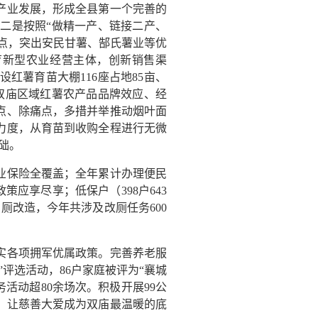
产业发展，形成全县第一个完善的
二是按照“做精一产、链接二产、
重点，突出安民甘薯、郜氏薯业等优
育新型农业经营主体，创新销售渠
红薯育苗大棚116座占地85亩、
双庙区域红薯农产品品牌效应、经
点、除痛点，多措并举推动烟叶面
力度，从育苗到收购全程进行无微
基础。
业保险全覆盖；全年累计办理便民
政策应享尽享；低保户（398户643
户厕改造，今年共涉及改厕任务600
实各项拥军优属政策。完善养老服
评选活动，86户家庭被评为“襄城
活动超80余场次。积极开展99公
，让慈善大爱成为双庙最温暖的底