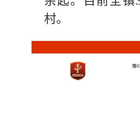
余起。目前全镇3
村。
豫IC