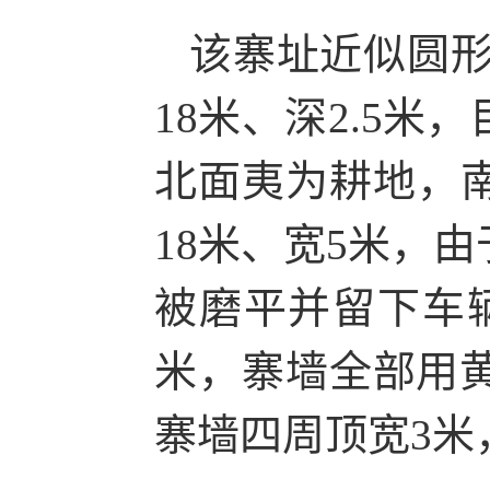
该寨址近似圆形
18米、深2.5
北面夷为耕地，
18米、宽5米，
被磨平并留下车
米，寨墙全部用黄
寨墙四周顶宽3米