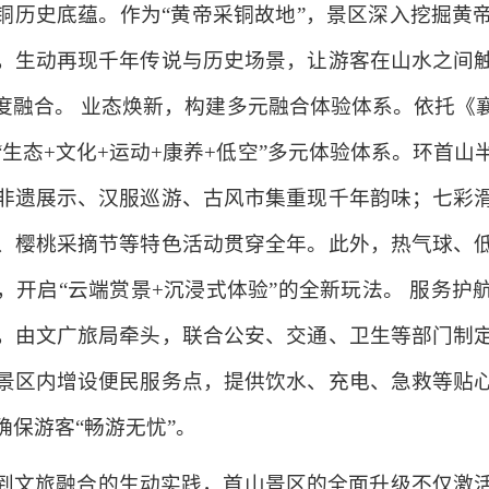
铜历史底蕴。作为“黄帝采铜故地”，景区深入挖掘黄
，生动再现千年传说与历史场景，让游客在山水之间
度融合。 业态焕新，构建多元融合体验体系。依托《
生态+文化+运动+康养+低空”多元体验体系。环首
非遗展示、汉服巡游、古风市集重现千年韵味；七彩
、樱桃采摘节等特色活动贯穿全年。此外，热气球、
，开启“云端赏景+沉浸式体验”的全新玩法。 服务护
，由文广旅局牵头，联合公安、交通、卫生等部门制
景区内增设便民服务点，提供饮水、充电、急救等贴
保游客“畅游无忧”。
到文旅融合的生动实践，首山景区的全面升级不仅激