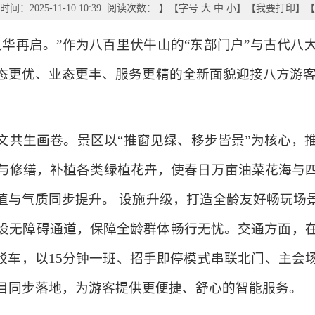
间：2025-11-10 10:39 阅读次数：
】【字号
大
中
小
】【
我要打印
】【
风华再启。”作为八百里伏牛山的“东部门户”与古代八
态更优、业态更丰、服务更精的全新面貌迎接八方游客
文共生画卷。景区以“推窗见绿、移步皆景”为核心，
与修缮，补植各类绿植花卉，使春日万亩油菜花海与
值与气质同步提升。 设施升级，打造全龄友好畅玩场
设无障碍通道，保障全龄群体畅行无忧。交通方面，在
接驳车，以15分钟一班、招手即停模式串联北门、主会
目同步落地，为游客提供更便捷、舒心的智能服务。