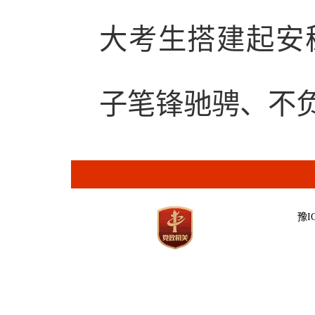
大考生搭建起安
子笔锋驰骋、不
豫IC