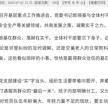
：2026-07-01 15:35 阅读次数：
196
】【字号
大
中
小
】【
我要打印
】
双庙乡召开基层重点工作推进会，党委书记郎晓豪与全体
安全生产等关键领域，共商发展之策，凝聚实干之力
根基在群众、落脚在实干。全体村干部要沉下身子、
无论是邻里纠纷的及时调解，还是空巢老人的日常照
复，这些看似琐碎的小事，恰恰是赢得群众信任的基
。
党支部建设“实”字当头。组织生活要带着问题开、奔
打通服务群众的“最后一米”。班子内部明确分工、又
针对党员队伍年龄偏大、年轻力量不足的现状，要主