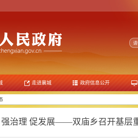
城
走进襄城
政府信息公开
态
题 强治理 促发展——双庙乡召开基层