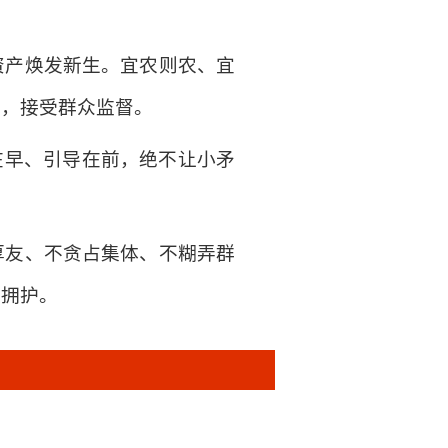
资产焕发新生。宜农则农、宜
明，接受群众监督。
在早、引导在前，绝不让小矛
厚友、不贪占集体、不糊弄群
与拥护。