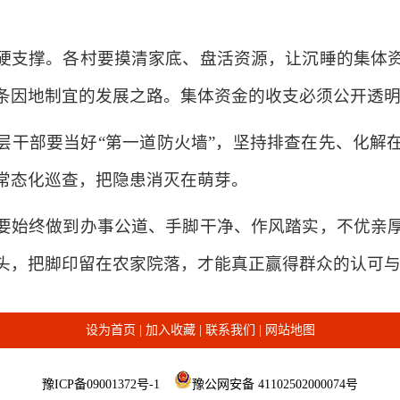
硬支撑。各村要摸清家底、盘活资源，让沉睡的集体
条因地制宜的发展之路。集体资金的收支必须公开透
层干部要当好“第一道防火墙”，坚持排查在先、化解
常态化巡查，把隐患消灭在萌芽。
要始终做到办事公道、手脚干净、作风踏实，不优亲
头，把脚印留在农家院落，才能真正赢得群众的认可
设为首页
|
加入收藏
|
联系我们
|
网站地图
豫ICP备09001372号-1
豫公网安备 41102502000074号