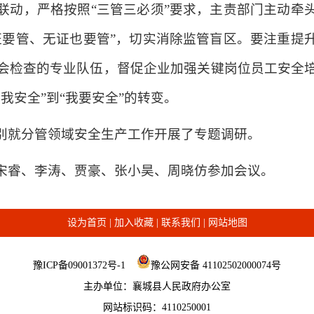
联动，严格按照“三管三必须”要求，主责部门主动牵
证要管、无证也要管”，切实消除监管盲区。要注重提
会检查的专业队伍，督促企业加强关键岗位员工安全
我安全”到“我要安全”的转变。
别就分管领域安全生产工作开展了专题调研。
宋睿、李涛、贾豪、张小昊、周晓仿参加会议。
设为首页
|
加入收藏
|
联系我们
|
网站地图
豫ICP备09001372号-1
豫公网安备 41102502000074号
主办单位：襄城县人民政府办公室
网站标识码：4110250001