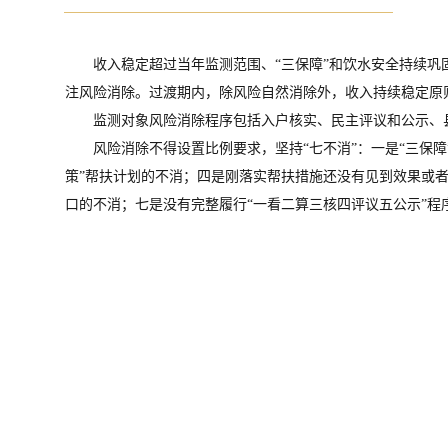
收入稳定超过当年监测范围、“三保障”和饮水安全持续
注风险消除。过渡期内，除风险自然消除外，收入持续稳定原
监测对象风险消除程序包括入户核实、民主评议和公示、
风险消除不得设置比例要求，坚持“七不消”：一是“三保
策”帮扶计划的不消；四是刚落实帮扶措施还没有见到效果或
口的不消；七是没有完整履行“一看二算三核四评议五公示”程