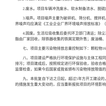
2.废水。项目车辆冲洗废水、软水制备浓水、脱
3.噪声。项目噪声主要为破碎机、筛分机、搅拌
界噪声均应满足《工业企业厂界环境噪声排放标准》（GB1
4.固废。生活垃圾收集后委托环卫部门清运；除
脂由厂家回收，除铁器收集的铁屑定期外售；废油桶、
七、项目主要污染物排放总量控制如下：颗粒物16.1553t/
八、项目建设严格执行环境保护设施与主体工程同
排污；项目建成后，按照规定进行环保验收，验收合格
监督检查，如果今后国家或我省颁布污染物排放限值的
九、本批复自下达之日起，超过5年方开工建设的
的措施发生重大变动的，应当重新报批项目的环境影响