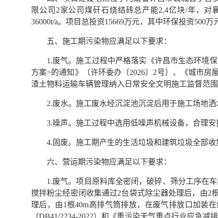
限公司2家公司煤矸石烧结砖总产能2.4亿块/年，
36000t/a。项目总投资15669万元，其中环保投资500万
五、施工期污染物应满足以下要求：
1.废气。施工过程中严格落实《许昌市生态环境保
方案>的通知》（许环委办〔2026〕2号）、《城市房屋
渣土物料运输车辆管理纳入日常安全文明施工监督范围
2.废水。施工废水经沉淀池沉淀后用于施工场地
3.噪声。施工过程中选用低噪声机械设备，合理安排
4.固废。施工期产生的生活垃圾和建筑垃圾全部
六、营运期污染物应满足以下要求：
1.废气。项目原料库全密闭，破碎、筛分工序在
搅拌粉尘经密闭收集通过2台袋式除尘器处理后，由2根
理后，由1根40m高排气筒排放，在废气排放口加装
（DB41/2234-2022）和《重污染天气重点行业应