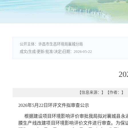
许昌市生态环境局襄城分局
2026-05-22
2
【信息来源：
】
【作者：
】
202
6
年
5
月
22
日环评文件拟审查公示
根据建设项目环境影响评价审批我局拟对
襄城县永
膜生产线改建项目
环境影响评价文件进行审查。为保