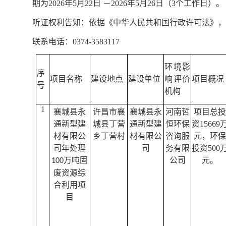
期为2026年5
月22
日 －2026年5
月26
日（3个工作日）。
听证权利告知：依据《中华人民共和国行政许可法》，
联系电话：0374-3583117
环境影
序
项目名称
建设地点
建设单位
响评价
项目概况
号
机构
1
襄城县永
许昌市襄
襄城县永
河南哲
项目总
通新型建
城县
丁营
通新型建
恒环保
资
15669
材有限公
乡丁营村
材有限公
咨询服
元，环
司
年处理
司
务有限
投资
500
万吨固
公司
元。
100
废资源综
合利用项
目