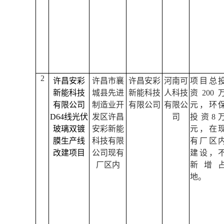
2
许昌安彩
许昌市襄
许昌安彩
河南可
项目总
新能科技
城县先进
新能科技
人
科技
资
2
00
有限公司
制造业开
有限公司
有限公
元，环
D64
线光伏
发区许昌
司
投资
8
玻璃双镀
安彩新能
元
，在
膜生产线
科技有限
有厂区
改建项目
公司现有
建设，
厂区内
新增
地。